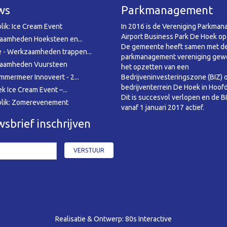
ws
Parkmanagement
lik: Ice Cream Event
In 2016 is de Vereniging Parkma
Airport Business Park De Hoek op
aamheden Hoeksteen en...
De gemeente heeft samen met d
 - Werkzaamheden trappen...
parkmanagement vereniging gewe
aamheden Vuursteen
het opzetten van een
mmermeer Innoveert - 2...
Bedrijveninvesteringszone (BIZ) 
bedrijventerrein De Hoek in Hoof
k Ice Cream Event –...
Dit is succesvol verlopen en de BI
blik: Zomerevenement
vanaf 1 januari 2017 actief.
sbrief inschrijven
Realisatie & Ontwerp:
80s Interactive