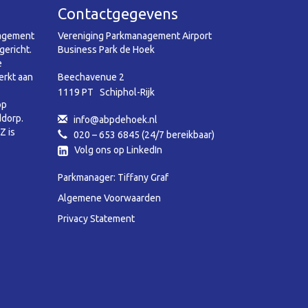
Contactgegevens
nagement
Vereniging Parkmanagement Airport
gericht.
Business Park de Hoek
e
rkt aan
Beechavenue 2
1119 PT Schiphol-Rijk
op
ddorp.
info@abpdehoek.nl
Z is
020 – 653 6845 (24/7 bereikbaar)
Volg ons op LinkedIn
Parkmanager: Tiffany Graf
Algemene Voorwaarden
Privacy Statement