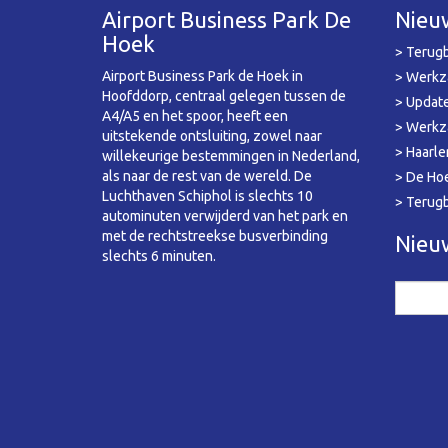
Airport Business Park De
Nieu
Hoek
> Terugb
Airport Business Park de Hoek in
> Werkz
Hoofddorp, centraal gelegen tussen de
> Update
A4/A5 en het spoor, heeft een
> Werkz
uitstekende ontsluiting, zowel naar
> Haarle
willekeurige bestemmingen in Nederland,
als naar de rest van de wereld. De
> De Hoe
Luchthaven Schiphol is slechts 10
> Terug
autominuten verwijderd van het park en
met de rechtstreekse busverbinding
Nieuw
slechts 6 minuten.